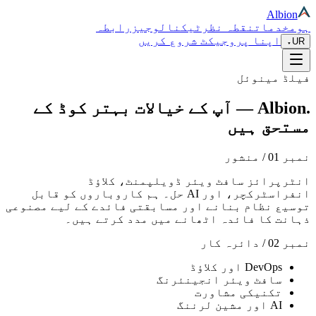
Albion
ہوم
خدمات
نقطہ نظر
ٹیکنالوجیز
رابطہ
اپنا پروجیکٹ شروع کریں
▾
UR
فیلڈ مینوئل
.
Albion
—
آپ کے خیالات بہتر کوڈ کے
مستحق ہیں
نمبر 01 / منشور
انٹرپرائز سافٹ ویئر ڈویلپمنٹ، کلاؤڈ
انفراسٹرکچر، اور AI حل۔ ہم کاروباروں کو قابل
توسیع نظام بنانے اور مسابقتی فائدے کے لیے مصنوعی
ذہانت کا فائدہ اٹھانے میں مدد کرتے ہیں۔
نمبر 02 / دائرہ کار
DevOps اور کلاؤڈ
سافٹ ویئر انجینئرنگ
تکنیکی مشاورت
AI اور مشین لرننگ