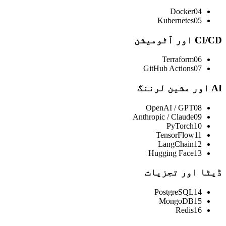
Docker
04
Kubernetes
05
CI/CD اور آٹومیشن
Terraform
06
GitHub Actions
07
AI اور مشین لرننگ
OpenAI / GPT
08
Anthropic / Claude
09
PyTorch
10
TensorFlow
11
LangChain
12
Hugging Face
13
ڈیٹا اور تجزیات
PostgreSQL
14
MongoDB
15
Redis
16