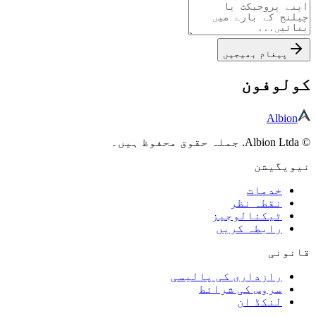
پیغام بھیجیں
کولوفون
Albion
© Albion Ltda. جملہ حقوق محفوظ ہیں۔
نیویگیشن
خدمات
نقطہ نظر
ٹیکنالوجیز
رابطہ کریں
قانونی
رازداری کی پالیسی
سروس کی شرائط
لنکڈ ان