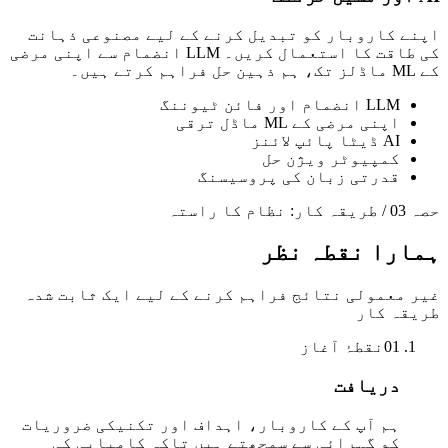
اپنے کاروبار کو تبدیل کرنے کے لیے مصنوعی ذہانت
کی طاقت کا استعمال کریں۔ LLM انضمام سے اپنی مرضی
کے ML ماڈلز تک، ہم ذہین حل فراہم کرتے ہیں۔
LLM انضمام اور فائن ٹیوننگ
اپنی مرضی کے ML ماڈل ترقی
AI ڈیٹا پائپ لائنز
کمپیوٹر ویژن حل
قدرتی زبان کی پروسیسنگ
حصہ 03 / طریقہ کار: نظام کا راستہ
ہمارا نقطہ نظر
غیر معمولی نتائج فراہم کرنے کے لیے ایک ثابت شدہ
طریقہ کار
01
نقطۂ آغاز
دریافت
ہم آپ کے کاروبار، اہداف اور تکنیکی ضروریات
کو گہرائی سے سمجھتے ہیں تاکہ کامیابی کی