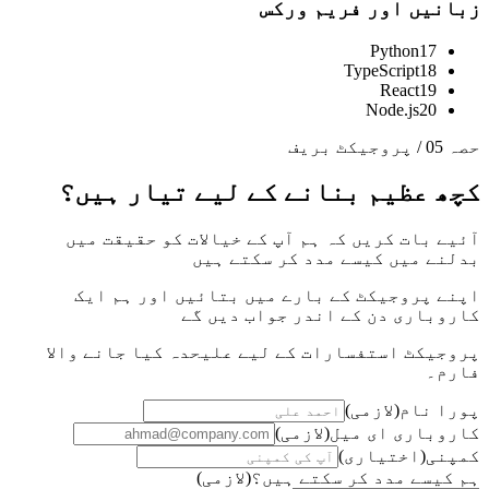
زبانیں اور فریم ورکس
Python
17
TypeScript
18
React
19
Node.js
20
حصہ 05 / پروجیکٹ بریف
کچھ عظیم بنانے کے لیے تیار ہیں؟
آئیے بات کریں کہ ہم آپ کے خیالات کو حقیقت میں
بدلنے میں کیسے مدد کر سکتے ہیں
اپنے پروجیکٹ کے بارے میں بتائیں اور ہم ایک
کاروباری دن کے اندر جواب دیں گے
پروجیکٹ استفسارات کے لیے علیحدہ کیا جانے والا
فارم۔
پورا نام
(
لازمی
)
کاروباری ای میل
(
لازمی
)
کمپنی
(
اختیاری
)
ہم کیسے مدد کر سکتے ہیں؟
(
لازمی
)