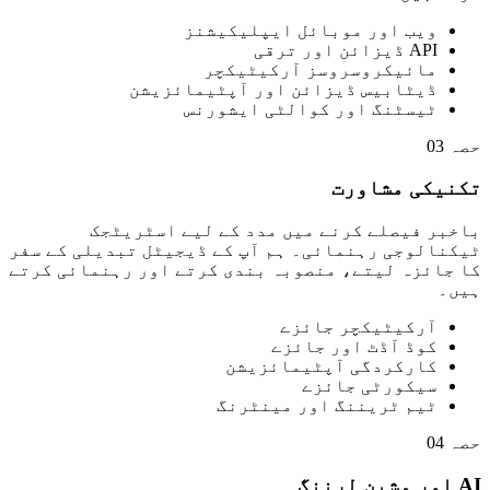
ویب اور موبائل ایپلیکیشنز
API ڈیزائن اور ترقی
مائیکروسروسز آرکیٹیکچر
ڈیٹابیس ڈیزائن اور آپٹیمائزیشن
ٹیسٹنگ اور کوالٹی ایشورنس
حصہ 03
تکنیکی مشاورت
باخبر فیصلے کرنے میں مدد کے لیے اسٹریٹجک
ٹیکنالوجی رہنمائی۔ ہم آپ کے ڈیجیٹل تبدیلی کے سفر
کا جائزہ لیتے، منصوبہ بندی کرتے اور رہنمائی کرتے
ہیں۔
آرکیٹیکچر جائزے
کوڈ آڈٹ اور جائزے
کارکردگی آپٹیمائزیشن
سیکورٹی جائزے
ٹیم ٹریننگ اور مینٹرنگ
حصہ 04
AI اور مشین لرننگ