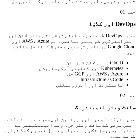
تعمیر، توسیع اور جدت کے لیے جامع ٹیکنالوجی حل
حصہ 01
DevOps اور کلاؤڈ
جدید DevOps طریقوں سے اپنی ترقیاتی پائپ لائن اور
انفراسٹرکچر کو بہتر بنائیں۔ ہم AWS، Azure اور
Google Cloud پر قابل توسیع، محفوظ کلاؤڈ حل بناتے
ہیں۔
CI/CD پائپ لائن ڈیزائن
Kubernetes اور کنٹینر آرکیسٹریشن
AWS، Azure اور GCP حل
Infrastructure as Code
مانیٹرنگ اور آبزرویبلٹی
حصہ 02
سافٹ ویئر انجینئرنگ
جدید ٹیکنالوجیز اور بہترین طریقوں سے بنائے گئے
اپنی مرضی کے سافٹ ویئر حل۔ ویب ایپلیکیشنز سے
مائیکروسروسز تک، ہم معیاری قابل توسیع کوڈ فراہم
کرتے ہیں۔