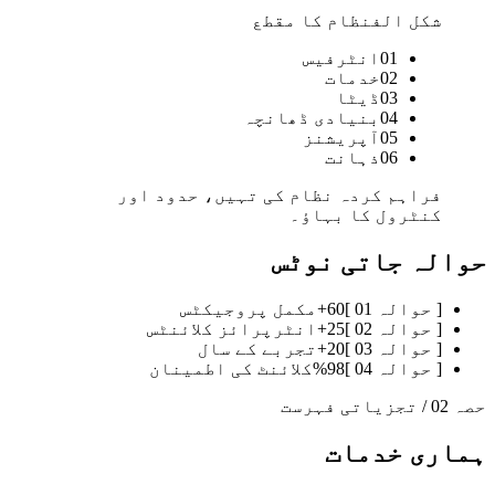
شکل الف
نظام کا مقطع
01
انٹرفیس
02
خدمات
03
ڈیٹا
04
بنیادی ڈھانچہ
05
آپریشنز
06
ذہانت
فراہم کردہ نظام کی تہیں، حدود اور
کنٹرول کا بہاؤ۔
حوالہ جاتی نوٹس
[
حوالہ 01
]
60+
مکمل پروجیکٹس
[
حوالہ 02
]
25+
انٹرپرائز کلائنٹس
[
حوالہ 03
]
20+
تجربے کے سال
[
حوالہ 04
]
98%
کلائنٹ کی اطمینان
حصہ 02 / تجزیاتی فہرست
ہماری خدمات