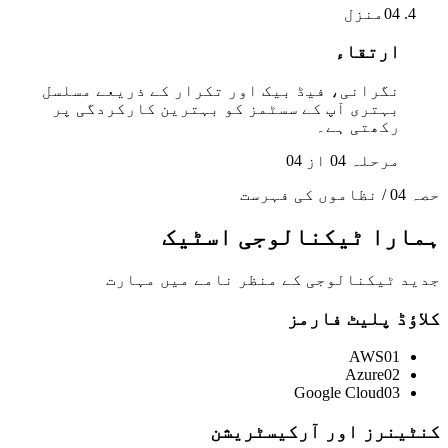
04
منزل
ارتقاء
نگرانی، فیڈ بیک اور تکرار کے ذریعے مسلسل
بہتری آپ کے سسٹمز کو بہترین کارکردگی پر
رکھتی ہے۔
مرحلہ 04 از 04
حصہ 04 / نظاموں کی فہرست
ہمارا ٹیکنالوجی اسٹیک
جدید ٹیکنالوجی کے منظر نامے میں مہارت
کلاؤڈ پلیٹ فارمز
AWS
01
Azure
02
Google Cloud
03
کنٹینرز اور آرکیسٹریشن