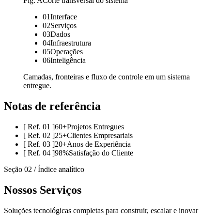
Fig. A
Corte transversal do sistema
01
Interface
02
Serviços
03
Dados
04
Infraestrutura
05
Operações
06
Inteligência
Camadas, fronteiras e fluxo de controle em um sistema
entregue.
Notas de referência
[
Ref. 01
]
60+
Projetos Entregues
[
Ref. 02
]
25+
Clientes Empresariais
[
Ref. 03
]
20+
Anos de Experiência
[
Ref. 04
]
98%
Satisfação do Cliente
Seção 02 / Índice analítico
Nossos Serviços
Soluções tecnológicas completas para construir, escalar e inovar