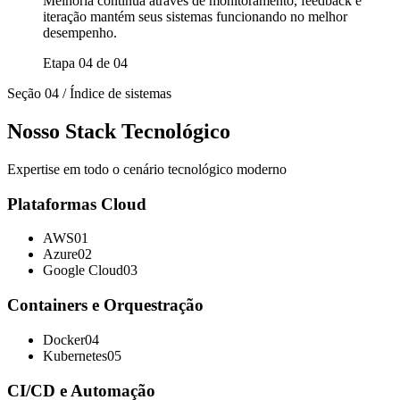
Melhoria contínua através de monitoramento, feedback e
iteração mantém seus sistemas funcionando no melhor
desempenho.
Etapa 04 de 04
Seção 04 / Índice de sistemas
Nosso Stack Tecnológico
Expertise em todo o cenário tecnológico moderno
Plataformas Cloud
AWS
01
Azure
02
Google Cloud
03
Containers e Orquestração
Docker
04
Kubernetes
05
CI/CD e Automação