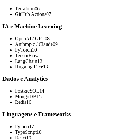
Terraform
06
GitHub Actions
07
IA e Machine Learning
OpenAI / GPT
08
Anthropic / Claude
09
PyTorch
10
TensorFlow
11
LangChain
12
Hugging Face
13
Dados e Analytics
PostgreSQL
14
MongoDB
15
Redis
16
Linguagens e Frameworks
Python
17
TypeScript
18
React
19